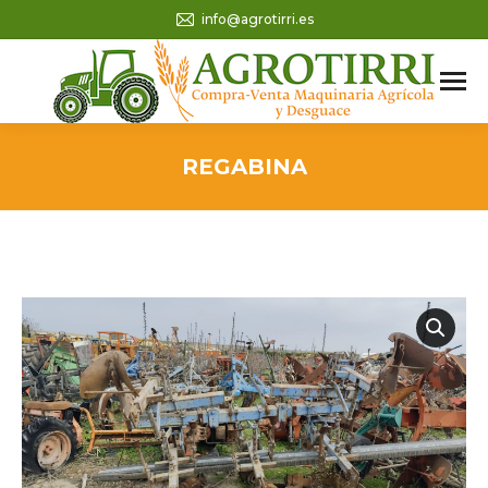
info@agrotirri.es
REGABINA