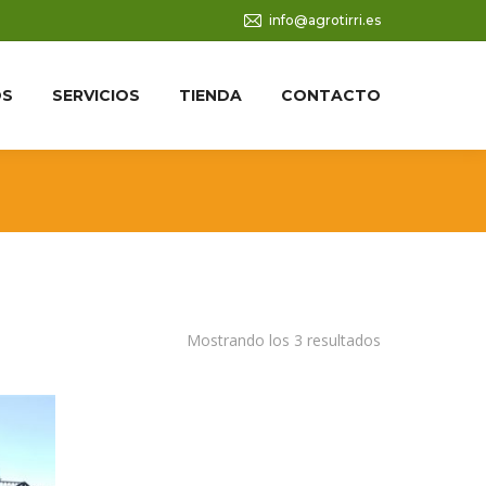
info@agrotirri.es
OS
SERVICIOS
TIENDA
CONTACTO
Ordenado
Mostrando los 3 resultados
por
los
últimos