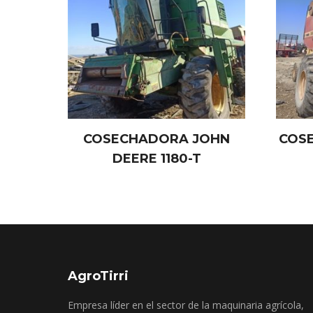
COSECHADORA JOHN
COS
DEERE 1180-T
AgroTirri
Empresa líder en el sector de la maquinaria agrícola,