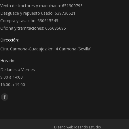
Venta de tractores y maquinaria: 651309793
Desguace y repuesto usado: 639730621
Compra y tasación: 630615543
Oficina y tramitaciones: 665685695
Dirección:
Ctra. Carmona-Guadajoz km. 4 Carmona (Sevilla)
Horario:
De lunes a Viernes
9:00 a 14:00
16:00 a 19:00
Encuéntranos en:
Facebook
page
opens
in
Diseño web Ideando Estudio