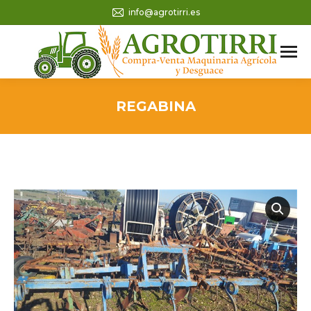
info@agrotirri.es
REGABINA