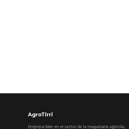
AgroTirri
Empresa líder en el sector de la maquinaria agrícola,