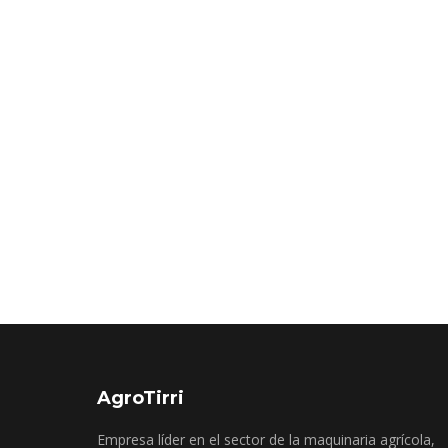
AgroTirri
Empresa líder en el sector de la maquinaria agrícola,