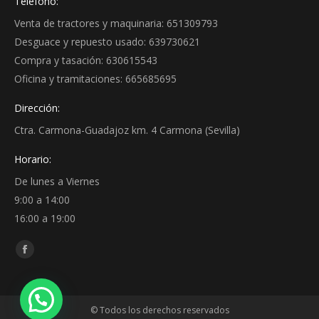
Teléfono:
Venta de tractores y maquinaria: 651309793
Desguace y repuesto usado: 639730621
Compra y tasación: 630615543
Oficina y tramitaciones: 665685695
Dirección:
Ctra. Carmona-Guadajoz km. 4 Carmona (Sevilla)
Horario:
De lunes a Viernes
9:00 a 14:00
16:00 a 19:00
Encuéntranos en:
Facebook
page
opens
© Todos los derechos reservados
in