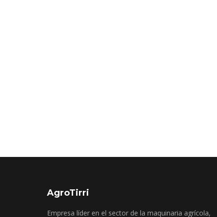
AgroTirri
Empresa líder en el sector de la maquinaria agrícola,