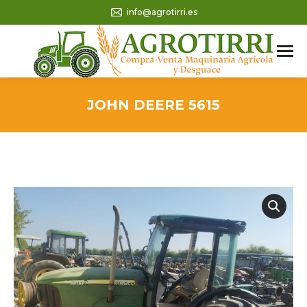
info@agrotirri.es
JOHN DEERE 5615