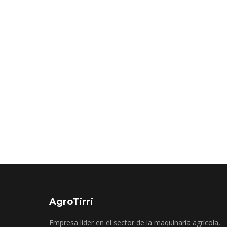
AgroTirri
Empresa líder en el sector de la maquinaria agrícola,