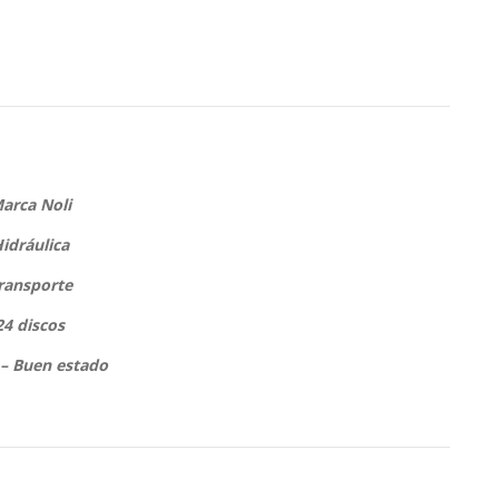
arca Noli
idráulica
ransporte
24 discos
– Buen estado