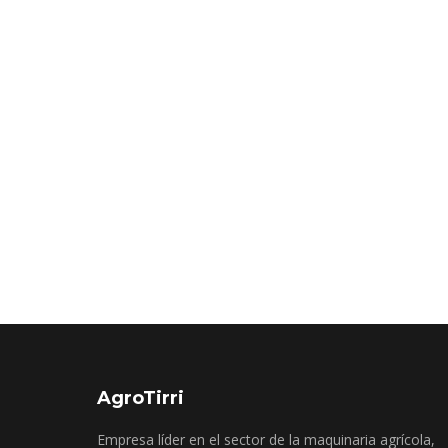
AgroTirri
Empresa líder en el sector de la maquinaria agrícola,