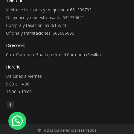
Teléfono:
Venta de tractores y maquinaria: 651309793
Desguace y repuesto usado: 639730621
Compra y tasación: 630615543
Oficina y tramitaciones: 665685695
Dirección:
Ctra. Carmona-Guadajoz km. 4 Carmona (Sevilla)
Horario:
De lunes a Viernes
9:00 a 14:00
16:00 a 19:00
Encuéntranos en:
Facebook
page
opens
© Todos los derechos reservados
in