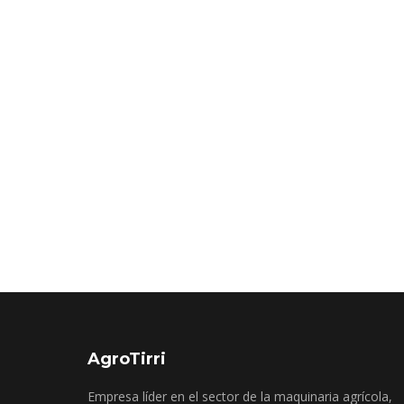
AgroTirri
Empresa líder en el sector de la maquinaria agrícola,