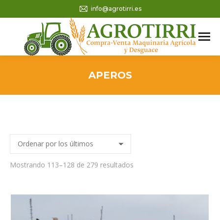
info@agrotirri.es
APEROS
Ordenado
Mostrando 113–128 de 279 resultados
por
los
últimos