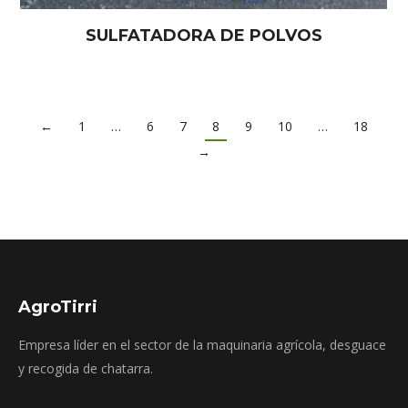
SULFATADORA DE POLVOS
←
1
…
6
7
8
9
10
…
18
→
AgroTirri
Empresa líder en el sector de la maquinaria agrícola, desguace
y recogida de chatarra.