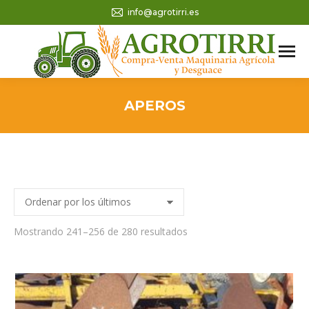
info@agrotirri.es
APEROS
Ordenado
Mostrando 241–256 de 280 resultados
por
los
últimos